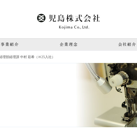
児島株式会
来良品提供を実現する
ジ
事業紹介
企業理念
 経理部経理課 中村 彩希（Ｈ25入社）